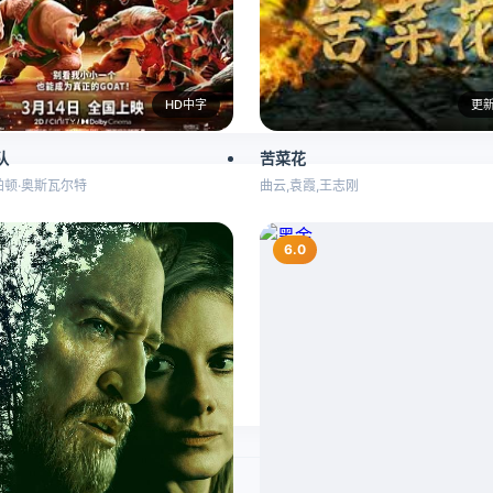
HD中字
更新
队
苦菜花
帕顿·奥斯瓦尔特
曲云,袁霞,王志刚
6.0