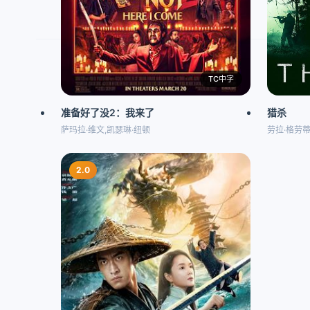
TC中字
准备好了没2：我来了
猎杀
萨玛拉·维文,凯瑟琳·纽顿
劳拉·格劳蒂
2.0