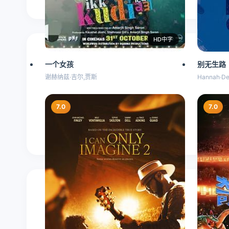
HD中字
一个女孩
别无生路
谢赫纳兹·吉尔,贾斯
Hannah·De
7.0
7.0