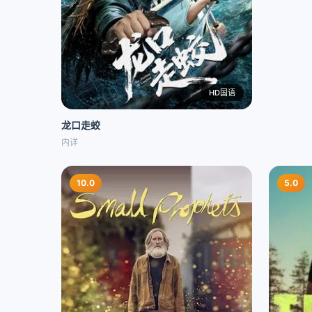
HD国语
龙口走蛟
内详
10.0
5.0