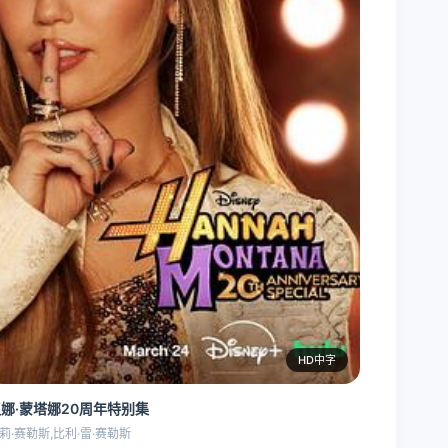
HD中字
娜·蒙塔娜20周年特别集
莉·赛勒斯,比利·雷·赛勒斯