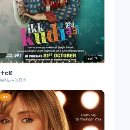
HD中字
一个女孩
赫纳兹·吉尔,贾斯
8.0