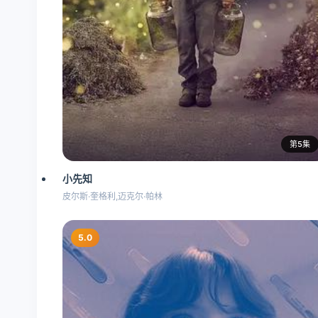
第5集
小先知
皮尔斯·奎格利,迈克尔·帕林
5.0