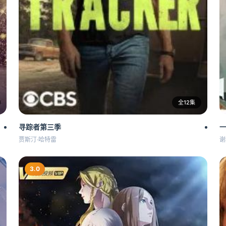
全12集
寻踪者第三季
贾斯汀·哈特雷
谢
3.0