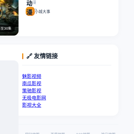
漫
动
小城大事
漫
10
至30集
🔗 友情链接
魅影视频
南瓜影视
策驰影视
无极电影网
影视大全