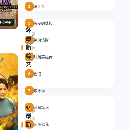
满江红
2
HD中字
长安的荔枝
3
🎤
更
最
捕风追影
4
多
新
综
艺
综
射雕英雄传
5
艺
色戒
6
琅琊榜
7
✨
盗墓笔记
8
更
最
多
新
骄阳似我
9
动