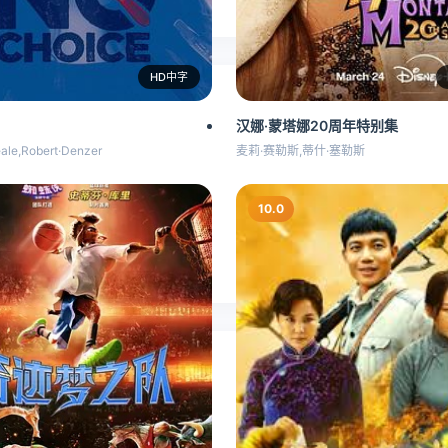
HD中字
汉娜·蒙塔娜20周年特别集
ale,Robert·Denzer
麦莉·赛勒斯,蒂什·塞勒斯
10.0