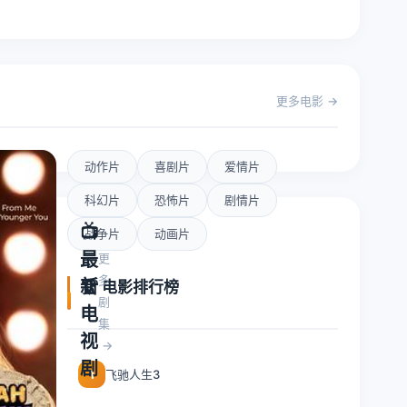
更多电影
动作片
喜剧片
爱情片
科幻片
恐怖片
剧情片
📺
战争片
动画片
最
更
多
新
🏆 电影排行榜
剧
电
集
视
剧
飞驰人生3
1