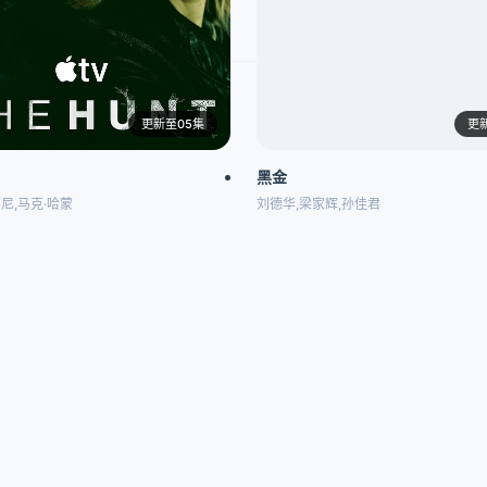
更新至05集
更
黑金
尼,马克·哈蒙
刘德华,梁家辉,孙佳君