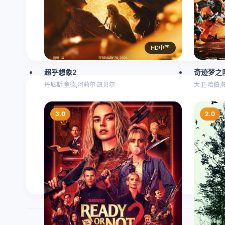
HD中字
超乎想象2
奇迹梦之
丹尼斯·奎德,阿莉尔·凯贝尔
大卫·哈伯,
3.0
2.0