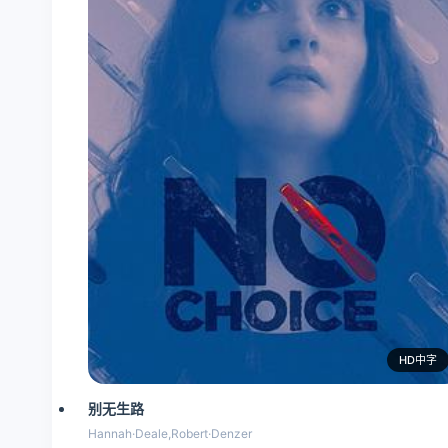
HD中字
别无生路
Hannah·Deale,Robert·Denzer