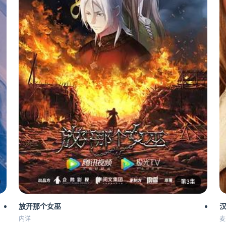
第3集
放开那个女巫
汉
内详
麦